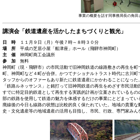
事業の概要を話す同事務局長の角田
講演会「鉄道遺産を活かしたまちづくりと観光」
日 時
１１月９日（月）午後７時～８時３０分
場 所
平成の芝居小屋「船津座」ホール（飛騨市神岡町）
主 催
神岡町商工会議所
参 加
無料
神岡町（現・飛騨市）の市民活動で旧神岡鉄道の線路敷きの再生を町
町、神岡町など４町が合併。かつてナショナルトラスト時代に古川町
タッフからのオファーもあり新たに鉄道遺産にかかわることになった
「鉄路ルネッサンス」と銘打って旧神岡鉄道の再生をめざす市民活動
すでに特定目的鉄道として再生する実践的計画が立案されているもの
部の鉄路を使用して鉄道の魅力を体感するだけの事業にとどまってい
廃線後の今日も線路の状態は比較的良く保たれていた。地域の貴重な
史・文化遺産等の地域遺産の活用も目指し、市民、行政、専門家みん