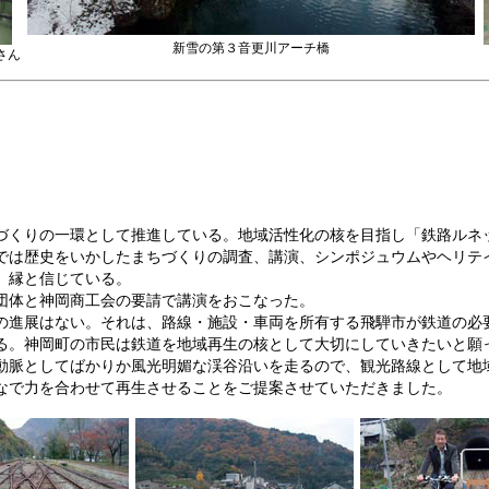
新雪の第３音更川アーチ橋
さん
づくりの一環として推進している。地域活性化の核を目指し「鉄路ルネ
では歴史をいかしたまちづくりの調査、講演、シンポジュウムやヘリテ
。縁と信じている。
団体と神岡商工会の要請で講演をおこなった。
の進展はない。それは、路線・施設・車両を所有する飛騨市が鉄道の必
る。神岡町の市民は鉄道を地域再生の核として大切にしていきたいと願
動脈としてばかりか風光明媚な渓谷沿いを走るので、観光路線として地
なで力を合わせて再生させることをご提案させていただきました。