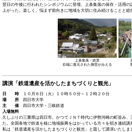
翌日の午後に行われたシンポジウムに登壇。上条集落の保存・活用の
上がった。楽しく、悩まず前向きに地域を大切に住み続けることと総
上条集落・絶景
右端に復元された御堂がみえる
講演「鉄道遺産を活かしたまちづくりと観光」
日 時
１０月６日（火）１０時５０分～１２時２０分
場 所
四日市大学
主 催
四日市大学・三岐鉄道
入場無料
久しぶりの三重県は四日市。かつてＪＮＴ時代に伊勢河崎の町並み、
た。全国各地で鉄道を核に地域振興をはかっている方々を招き連続講
私は「鉄道遺産を活かしたまちづくりと観光」と題して講演いたしま