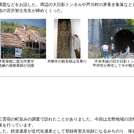
課題などをお話した。周辺の大日影トンネルや芦川村の茅葺き集落など
括の宮沢智士先生が締めくくった。
茅葺屋根に復元作業中
木喰作の観音様は見事だ
中央本線の旧大日影トン
熟練の屋根葺師が活躍
甲州市が再生して今や観
三雲宿の町並みの調査で訪れたことがありました。今回は北勢地域の活
座を行っています。
した。鉄道遺産が近代化遺産として登録有形文化財になるみちのり、保