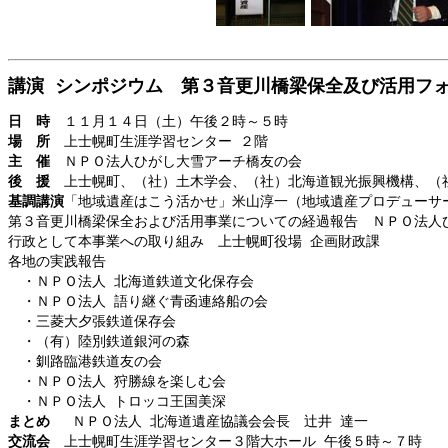
講演 シンポジウム 第３音更川橋梁保全及び活用フ
日 時
１１月１４日（土）午後２時～５時
場 所
上士幌町生涯学習センター ２階
主 催
ＮＰＯ法人ひがし大雪アーチ橋友の会
後 援
上士幌町、（社）土木学会、（社）北海道観光振興機構、（
基調講演
「地域遺産はこう活かせ」米山淳一（地域遺産プロデューサ
第３音更川橋梁保全および活用事業についての経過報告 ＮＰＯ法人
行政として本事業への取り組み 上士幌町役場 企画財政課
各地の実践報告
・ＮＰＯ法人 北海道鉄道文化保存会
・ＮＰＯ法人 語り継ぐ青函連絡船の会
・三菱大夕張鉄道保存会
・（有）陸別鉄道銀河の森
・釧路臨港鉄道友の会
・ＮＰＯ法人 狩勝線を楽しむ会
・ＮＰＯ法人 トロッコ王国美深
まとめ
ＮＰＯ法人 北海道遺産協議会会長 辻井 達一
交流会
上士幌町生涯学習センター３階大ホール 午後５時～７時