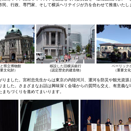
市民、行政、専門家、そして横浜ヘリテイジが力を合わせて推進いたし
と県立博物館
移設した旧横浜銀行
ベーリック
要文化財）
（認定歴史的建造物）
（重要文化
がりました。宮村忠先生からは東京の内陸河川、運河を防災や観光資源
りました。さまざまなお話は興味深く会場からの質問も交え、有意義な
たまちづくりを進めてまいります。