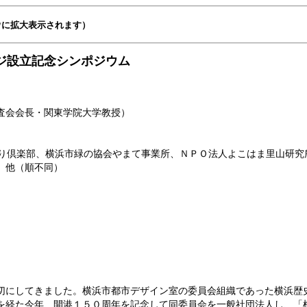
ウに拡大表示されます）
ジ設立記念シンポジウム
査会会長・関東学院大学教授）
り倶楽部、横浜市緑の協会やまて事業所、ＮＰＯ法人よこはま里山研究
、他（順不同）
切にしてきました。横浜市都市デザイン室の委員会組織であった横浜歴
を経た今年、開港１５０周年を記念して同委員会を一般社団法人し、「