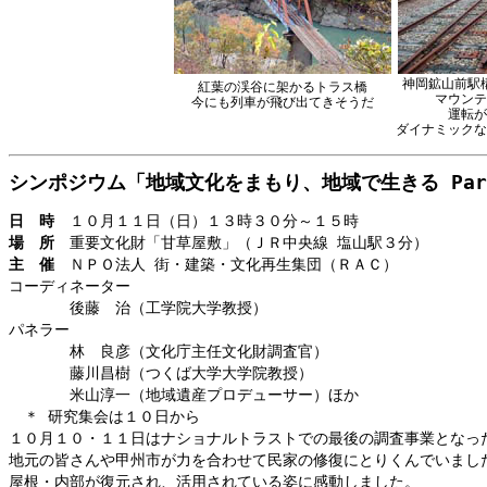
神岡鉱山前駅
紅葉の渓谷に架かるトラス橋
マウンテ
今にも列車が飛び出てきそうだ
運転が
ダイナミックな
シンポジウム「地域文化をまもり、地域で生きる Part
日 時
１０月１１日（日）１３時３０分～１５時
場 所
重要文化財「甘草屋敷」（ＪＲ中央線 塩山駅３分）
主 催
ＮＰＯ法人 街・建築・文化再生集団（ＲＡＣ）
コーディネーター
後藤 治（工学院大学教授）
パネラー
林 良彦（文化庁主任文化財調査官）
藤川昌樹（つくば大学大学院教授）
米山淳一（地域遺産プロデューサー）ほか
＊ 研究集会は１０日から
１０月１０・１１日はナショナルトラストでの最後の調査事業となっ
地元の皆さんや甲州市が力を合わせて民家の修復にとりくんでいまし
屋根・内部が復元され、活用されている姿に感動しました。