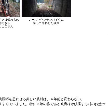
イクは優れもの
レールマウンテンバイクに
感できる。
乗って撮影した鉄路
と山口さん
桃源郷を思わせる美しい農村は、４年前と変わらない。
すすんでいました。特に木喰の作である観音様が鎮座する村のお堂の