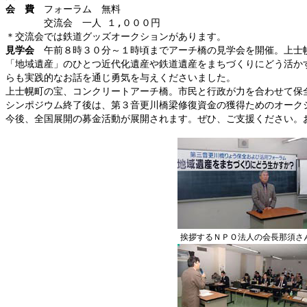
会 費
フォーラム 無料
交流会 一人 １,０００円
＊交流会では鉄道グッズオークションがあります。
見学会
午前８時３０分～１時頃までアーチ橋の見学会を開催。上士幌
「地域遺産」のひとつ近代化遺産や鉄道遺産をまちづくりにどう活か
らも実践的なお話を通じ勇気を与えくださいました。
上士幌町の宝、コンクリートアーチ橋。市民と行政が力を合わせて保
シンポジウム終了後は、第３音更川橋梁修復資金の獲得ためのオーク
今後、全国展開の募金活動が展開されます。ぜひ、ご支援ください。
挨拶するＮＰＯ法人の会長那須さ