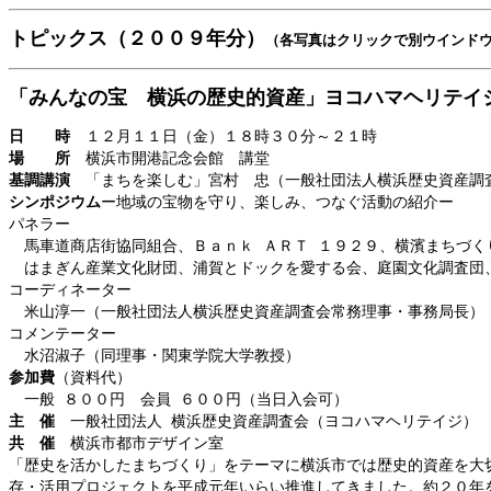
トピックス
（２００９年分）
（各写真はクリックで別ウインド
「みんなの宝 横浜の歴史的資産」ヨコハマヘリテイ
日 時
１２月１１日（金）１８時３０分～２１時
場 所
横浜市開港記念会館 講堂
基調講演
「まちを楽しむ」宮村 忠（一般社団法人横浜歴史資産調
シンポジウム
ー地域の宝物を守り、楽しみ、つなぐ活動の紹介ー
パネラー
馬車道商店街協同組合、Ｂａｎｋ ＡＲＴ １９２９、横濱まちづく
はまぎん産業文化財団、浦賀とドックを愛する会、庭園文化調査団
コーディネーター
米山淳一（一般社団法人横浜歴史資産調査会常務理事・事務局長）
コメンテーター
水沼淑子（同理事・関東学院大学教授）
参加費
（資料代）
一般 ８００円 会員 ６００円（当日入会可）
主 催
一般社団法人 横浜歴史資産調査会（ヨコハマヘリテイジ）
共 催
横浜市都市デザイン室
「歴史を活かしたまちづくり」をテーマに横浜市では歴史的資産を大
存・活用プロジェクトを平成元年いらい推進してきました。約２０年