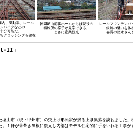
構内。気動車、レール
神岡鉱山前駅ホームからは現役の
レールマウンテンバ
ンバイクなどの
精錬所の様子が見学できる。
鉄路の魅力を体
十分可能だ。
まさに産業観光
会長の徳永さん
Ｗクロッシングも健在
-II」
た塩山市（現・甲州市）の突上げ形民家が残る上条集落を訪ねました。
た。１軒が茅葺き屋根に復元し内部はモデル住宅的に手をいれる工事が