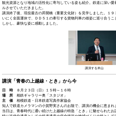
観光資源となり地域の活性化に寄与している姿も紹介。鉄道に深い愛
ルさせていただきました。
講演終了後、現役最古の昇開橋（重要文化財）を見学しました。１９
いにく全面運休で、ＤＤ５１の牽引する貨物列車の雄姿に巡り合うこ
しかし、豪快な姿に感動しました。
講演する米山
講演「青春の上越線・とき」から今
日 時
８月２３日（日）１５時～１６時
場 所
相鉄ギャラリー奥「スタジオ」
主 催
相模鉄道・日本鉄道写真作家協会
知人で鉄道カメラマンの小賀野実さんのお陰で、講演の機会に恵まれ
当日は、青春時代に通い続けた上越線の特急「とき」に魅せられたお